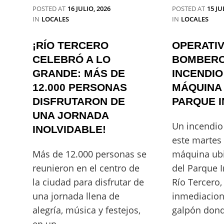
POSTED AT
16 JULIO, 2026
POSTED AT
15 JU
CATEGORIES
CATEGORIES
IN
LOCALES
IN
LOCALES
¡RÍO TERCERO
OPERATI
CELEBRÓ A LO
BOMBERO
GRANDE: MÁS DE
INCENDIO
12.000 PERSONAS
MÁQUINA 
DISFRUTARON DE
PARQUE I
UNA JORNADA
Un incendio 
INOLVIDABLE!
este martes
Más de 12.000 personas se
máquina ub
reunieron en el centro de
del Parque I
la ciudad para disfrutar de
Río Tercero,
una jornada llena de
inmediacion
alegría, música y festejos,
galpón dond
en un