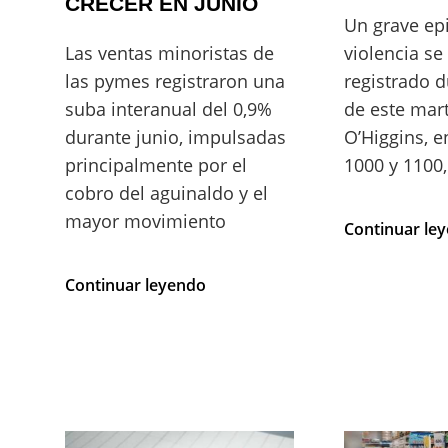
CRECER EN JUNIO
Un grave ep
Las ventas minoristas de
violencia se
las pymes registraron una
registrado d
suba interanual del 0,9%
de este mart
durante junio, impulsadas
O’Higgins, e
principalmente por el
1000 y 1100,
cobro del aguinaldo y el
mayor movimiento
Continuar le
LAS
Continuar leyendo
VENTAS
MINORISTAS
PYME
VOLVIERON
A
CRECER
EN
JUNIO