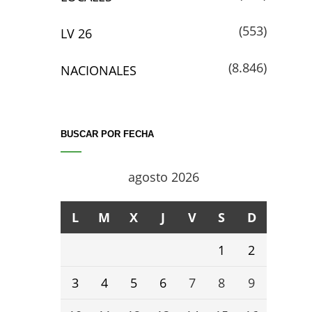
(553)
LV 26
(8.846)
NACIONALES
BUSCAR POR FECHA
agosto 2026
L
M
X
J
V
S
D
1
2
3
4
5
6
7
8
9