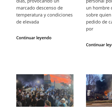
días, provocando un
personal pol
marcado descenso de
un hombre 
temperatura y condiciones
sobre quien
de elevada
pedido de c
por
INGRESO
Continuar leyendo
DE
Continuar le
AIRE
FRÍO:
PODRÍA
NEVAR
EN
LAS
SIERRAS
DE
CÓRDOBA