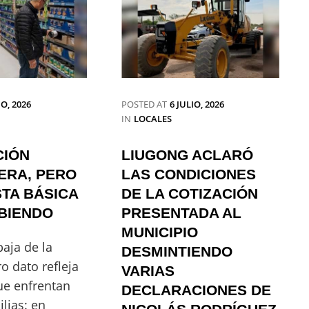
GRAN
BRETAÑA,
GUSTAVO
FERNÁNDEZ
VA
POR
WIMBLEDON
IO, 2026
POSTED AT
6 JULIO, 2026
CATEGORIES
IN
LOCALES
CIÓN
LIUGONG ACLARÓ
ERA, PERO
LAS CONDICIONES
TA BÁSICA
DE LA COTIZACIÓN
BIENDO
PRESENTADA AL
MUNICIPIO
baja de la
DESMINTIENDO
ro dato refleja
VARIAS
ue enfrentan
DECLARACIONES DE
lias: en