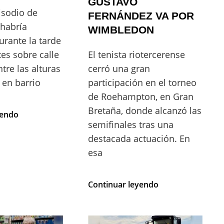
GUSTAVO
isodio de
FERNÁNDEZ VA POR
 habría
WIMBLEDON
urante la tarde
es sobre calle
El tenista riotercerense
ntre las alturas
cerró una gran
 en barrio
participación en el torneo
de Roehampton, en Gran
Bretaña, donde alcanzó las
TENSIÓN
yendo
EN
semifinales tras una
BARRIO
destacada actuación. En
CERINO:
esa
VIOLENTA
PELEA
EN
TRAS
Continuar leyendo
LA
LLEGAR
CALLE
A
SEMIFINALES
EN