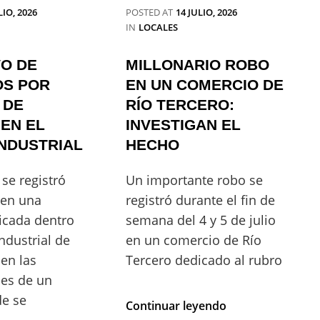
FESTEJOS
LIO, 2026
POSTED AT
14 JULIO, 2026
POR
CATEGORIES
IN
LOCALES
ARGENTINA
VO DE
MILLONARIO ROBO
S POR
EN UN COMERCIO DE
 DE
RÍO TERCERO:
EN EL
INVESTIGAN EL
NDUSTRIAL
HECHO
se registró
Un importante robo se
 en una
registró durante el fin de
icada dentro
semana del 4 y 5 de julio
ndustrial de
en un comercio de Río
 en las
Tercero dedicado al rubro
es de un
e se
MILLONARIO
Continuar leyendo
ROBO