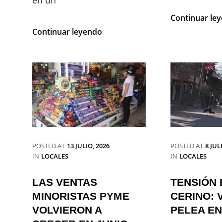
Continuar le
¡RÍO
Continuar leyendo
TERCERO
CELEBRÓ
A
LO
GRANDE:
MÁS
DE
12.000
PERSONAS
DISFRUTARON
DE
POSTED AT
13 JULIO, 2026
POSTED AT
8 JUL
UNA
CATEGORIES
CATEGORIES
IN
LOCALES
IN
LOCALES
JORNADA
INOLVIDABLE!
LAS VENTAS
TENSIÓN 
MINORISTAS PYME
CERINO: 
VOLVIERON A
PELEA EN