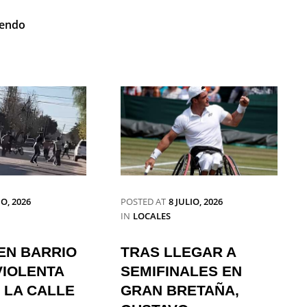
EN
OPERATIVO
yendo
UN
DE
COMERCIO
BOMBEROS
DE
POR
RÍO
INCENDIO
TERCERO:
DE
INVESTIGAN
MÁQUINA
EL
EN
HECHO
EL
PARQUE
INDUSTRIAL
IO, 2026
POSTED AT
8 JULIO, 2026
CATEGORIES
IN
LOCALES
EN BARRIO
TRAS LLEGAR A
VIOLENTA
SEMIFINALES EN
 LA CALLE
GRAN BRETAÑA,