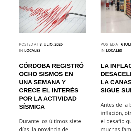
POSTED AT
8 JULIO, 2026
POSTED AT
6 JUL
CATEGORIES
CATEGORIES
IN
LOCALES
IN
LOCALES
CÓRDOBA REGISTRÓ
LA INFLA
OCHO SISMOS EN
DESACEL
UNA SEMANA Y
LA CANAS
CRECE EL INTERÉS
SIGUE SU
POR LA ACTIVIDAD
Antes de la 
SÍSMICA
inflación, ot
Durante los últimos siete
el desafío q
días, la provincia de
muchas fami