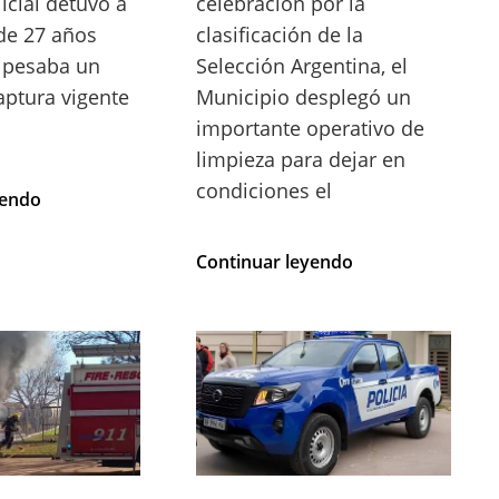
icial detuvo a
celebración por la
de 27 años
clasificación de la
 pesaba un
Selección Argentina, el
aptura vigente
Municipio desplegó un
importante operativo de
limpieza para dejar en
condiciones el
DETUVIERON
yendo
A
UN
GRAN
Continuar leyendo
JOVEN
OPERATIVO
DE
DE
27
LIMPIEZA
AÑOS
MUNICIPAL:
CON
EL
PEDIDO
CENTRO
DE
QUEDÓ
CAPTURA
LIMPIO
EN
TRAS
RÍO
LOS
TERCERO