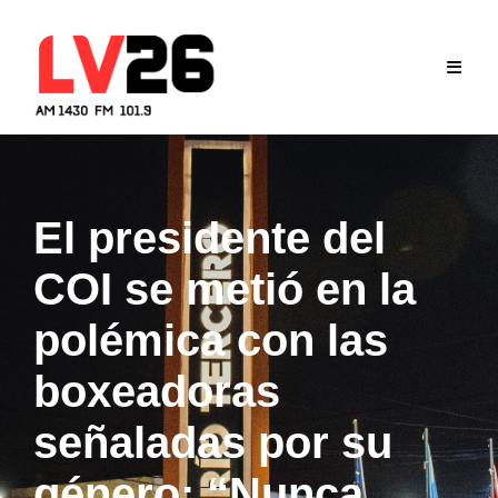
Skip
to
content
El presidente del
COI se metió en la
polémica con las
boxeadoras
señaladas por su
género: “Nunca