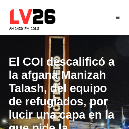
Skip
to
content
El COI descalificó a
la afgana Manizah
Talash, del equipo
de refugiados, por
lucir una capa en la
que pide la