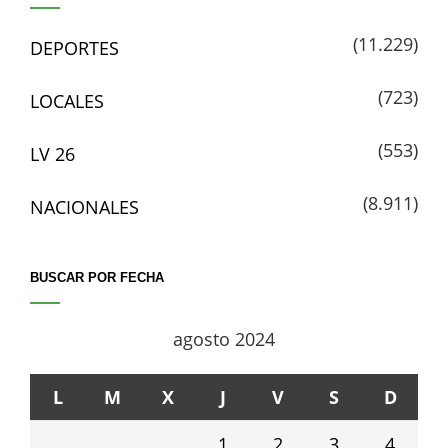
(11.229)
DEPORTES
(723)
LOCALES
(553)
LV 26
(8.911)
NACIONALES
BUSCAR POR FECHA
agosto 2024
L
M
X
J
V
S
D
1
2
3
4