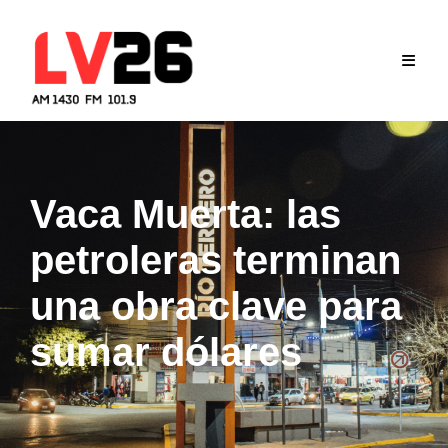
Skip
to
content
Vaca Muerta: las
petroleras terminan
una obra clave para
sumar dólares