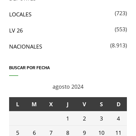
(723)
LOCALES
(553)
LV 26
(8.913)
NACIONALES
BUSCAR POR FECHA
agosto 2024
L
M
X
J
V
S
D
1
2
3
4
5
6
7
8
9
10
11