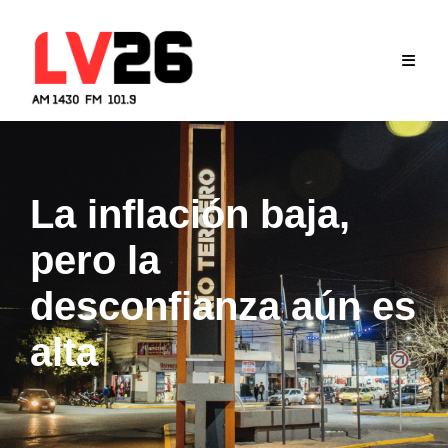
Skip
to
content
La inflación baja,
pero la
desconfianza aún es
alta