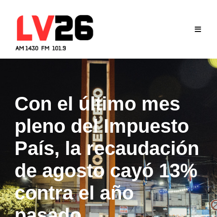
Skip
to
content
Con el último mes
pleno del Impuesto
País, la recaudación
de agosto cayó 13%
contra el año
pasado