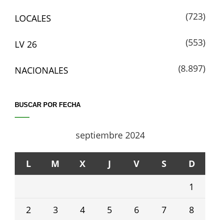
(723)
LOCALES
(553)
LV 26
(8.897)
NACIONALES
BUSCAR POR FECHA
septiembre 2024
L
M
X
J
V
S
D
1
2
3
4
5
6
7
8