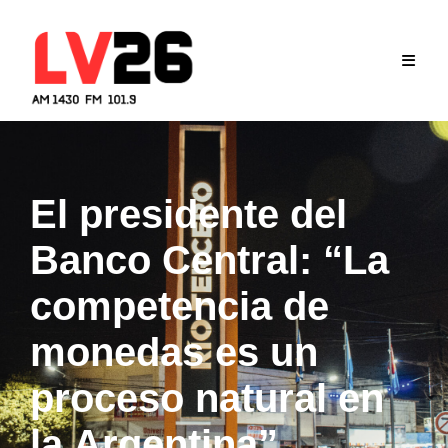
Skip
to
content
El presidente del
Banco Central: “La
competencia de
monedas es un
proceso natural en
la Argentina”