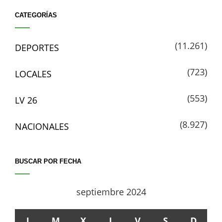
CATEGORÍAS
(11.261)
DEPORTES
(723)
LOCALES
(553)
LV 26
(8.927)
NACIONALES
BUSCAR POR FECHA
septiembre 2024
L
M
X
J
V
S
D