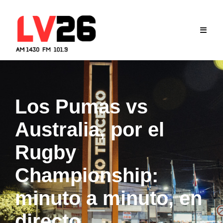
Skip
to
content
Los Pumas vs
Australia, por el
Rugby
Championship:
minuto a minuto, en
directo