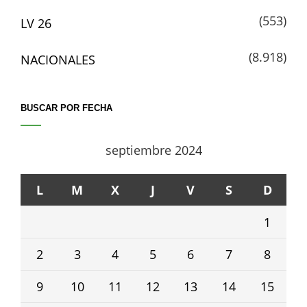
(553)
LV 26
(8.918)
NACIONALES
BUSCAR POR FECHA
septiembre 2024
L
M
X
J
V
S
D
1
2
3
4
5
6
7
8
9
10
11
12
13
14
15