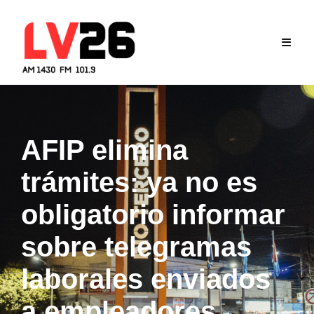
Skip
to
content
AFIP elimina
trámites: ya no es
obligatorio informar
sobre telegramas
laborales enviados
a empleadores