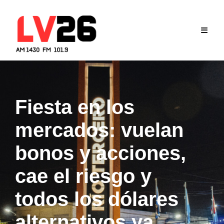
Skip
to
content
Fiesta en los
mercados: vuelan
bonos y acciones,
cae el riesgo y
todos los dólares
alternativos ya