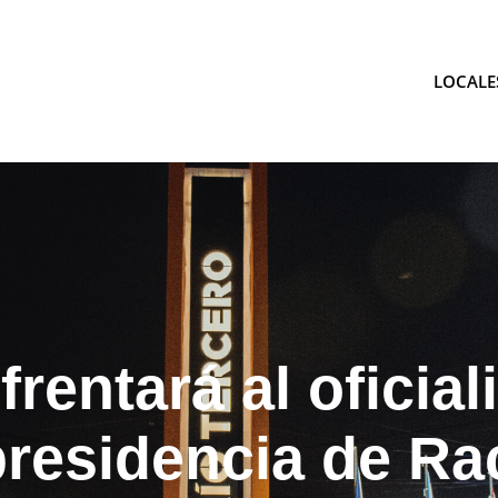
LOCALE
tina
frentará al oficia
presidencia de Ra