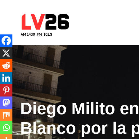
Skip
to
content
Cadena 26
Río Tercero – Córdoba – Argen
Diego Milito en
Blanco por la 