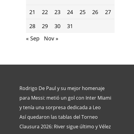
21
22
23
24
25
26
27
28
29
30
31
« Sep
Nov »
Rodrigo De Paul y su mejor homenaje
para Messi: metió un gol con Inter Miami
y tenía una sorpresa dedicada a Leo
Así quedaron las tablas del Torneo
Clausura 2026: River sigue último y Vélez