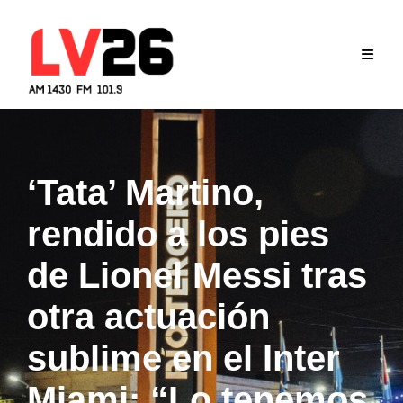
Skip
to
content
‘Tata’ Martino,
rendido a los pies
de Lionel Messi tras
otra actuación
sublime en el Inter
Miami: “Lo tenemos