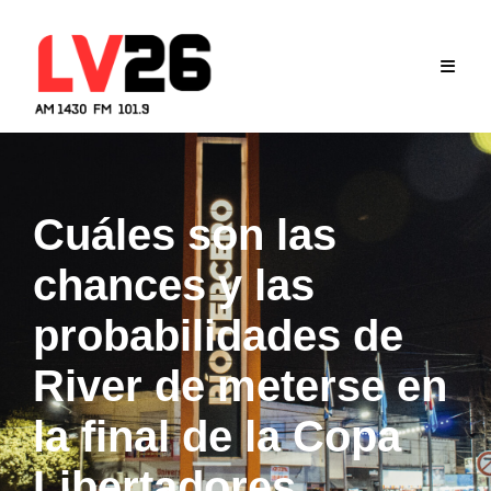
Skip
to
content
Cuáles son las
chances y las
probabilidades de
River de meterse en
la final de la Copa
Libertadores