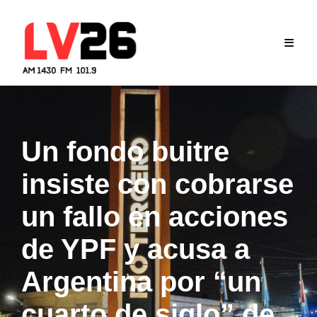
Skip
to
content
Un fondo buitre
insiste con cobrarse
un fallo en acciones
de YPF y acusa a
Argentina por “un
cuarto de siglo” de