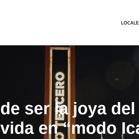
LOCALE
tina
de ser la joya del
 vida en “modo Ica