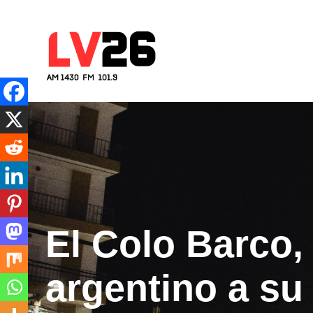
Skip
to
content
Cadena 26
Río Tercero – Córdoba – Argen
El Colo Barco, 
argentino a su