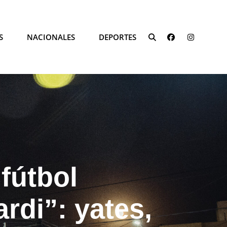
FACEBOOK
INSTAG
S
NACIONALES
DEPORTES
SEARCH
 fútbol
rdi”: yates,