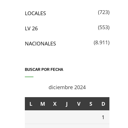
(723)
LOCALES
(553)
LV 26
(8.911)
NACIONALES
BUSCAR POR FECHA
diciembre 2024
L
M
X
J
V
S
D
1