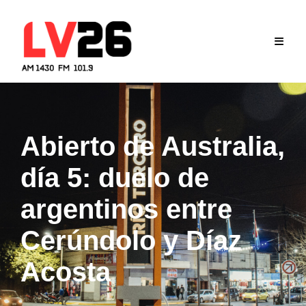
Skip
to
content
Abierto de Australia,
día 5: duelo de
argentinos entre
Cerúndolo y Díaz
Acosta