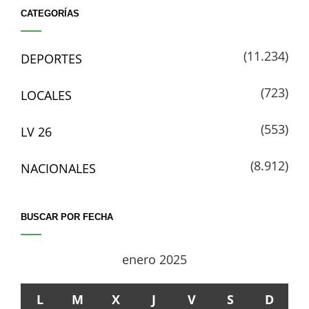
CATEGORÍAS
(11.234)
DEPORTES
(723)
LOCALES
(553)
LV 26
(8.912)
NACIONALES
BUSCAR POR FECHA
enero 2025
L
M
X
J
V
S
D