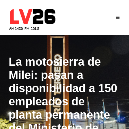
Skip
to
content
La motosierra de
Milei: pasan a
disponibilidad a 150
empleados de
planta permanente
del Ministerio de