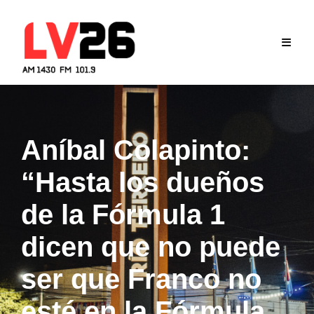
Skip
to
content
Aníbal Colapinto:
“Hasta los dueños
de la Fórmula 1
dicen que no puede
ser que Franco no
esté en la Fórmula