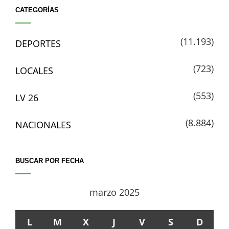
CATEGORÍAS
(11.193)
DEPORTES
(723)
LOCALES
(553)
LV 26
(8.884)
NACIONALES
BUSCAR POR FECHA
marzo 2025
L
M
X
J
V
S
D