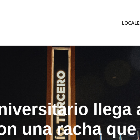
LOCALE
tina
niversitario llega
on una racha que 