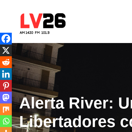
Skip
to
content
Cadena 26
Río Tercero – Córdoba – Argen
Alerta River: U
Libertadores c