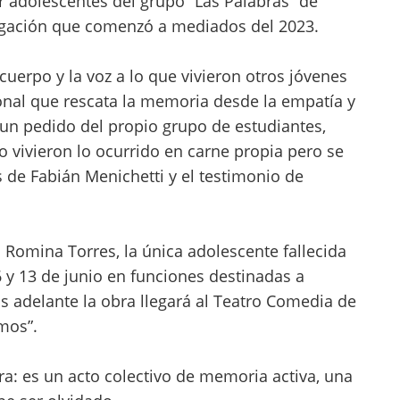
 adolescentes del grupo “Las Palabras” de
para
tigación que comenzó a mediados del 2023.
aumentar
o
uerpo y la voz a lo que vivieron otros jóvenes
disminuir
onal que rescata la memoria desde la empatía y
el
un pedido del propio grupo de estudiantes,
volumen.
o vivieron lo ocurrido en carne propia pero se
s de Fabián Menichetti y el testimonio de
Romina Torres, la única adolescente fallecida
6 y 13 de junio en funciones destinadas a
s adelante la obra llegará al Teatro Comedia de
mos”.
a: es un acto colectivo de memoria activa, una