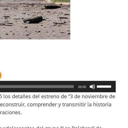
Utiliza
00:00
las
ió los detalles del estreno de “3 de noviembre de
teclas
construir, comprender y transmitir la historia
de
eraciones.
flecha
arriba/abajo