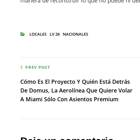
manera de reconstruir lo que no puede ni de
LOCALES
LV 26
NACIONALES
CATEGORIES
Navegación
PREV POST
de
Cómo Es El Proyecto Y Quién Está Detrás
De Domus, La Aerolínea Que Quiere Volar
entradas
A Miami Sólo Con Asientos Premium