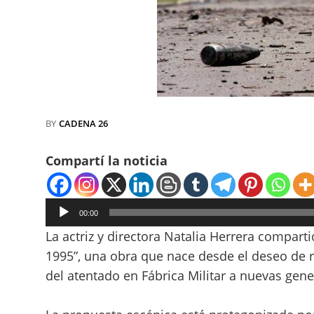
BY
CADENA 26
Compartí la noticia
Reproductor
00:00
de
La actriz y directora Natalia Herrera compart
audio
1995”, una obra que nace desde el deseo de re
del atentado en Fábrica Militar a nuevas gen