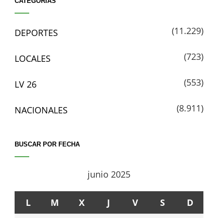
CATEGORÍAS
(11.229)
DEPORTES
(723)
LOCALES
(553)
LV 26
(8.911)
NACIONALES
BUSCAR POR FECHA
junio 2025
L
M
X
J
V
S
D