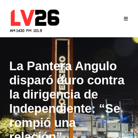
Skip
to
content
La Pantera Angulo
disparó duro contra
la dirigencia de
Independiente: “Se
rompió una
relación”