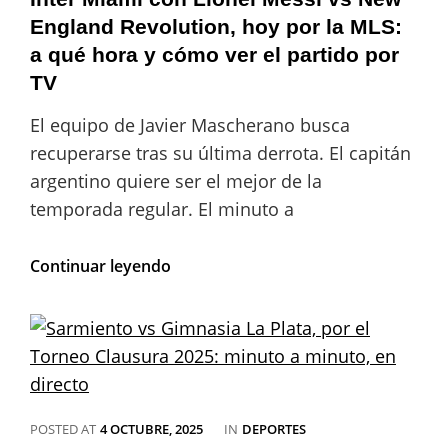
2025:
England Revolution, hoy por la MLS:
minuto
a qué hora y cómo ver el partido por
a
minuto,
TV
en
directo
El equipo de Javier Mascherano busca
recuperarse tras su última derrota. El capitán
argentino quiere ser el mejor de la
temporada regular. El minuto a
Inter
Continuar leyendo
Miami
con
Lionel
Messi
vs
New
England
Revolution,
CATEGORIES
POSTED AT
4 OCTUBRE, 2025
IN
DEPORTES