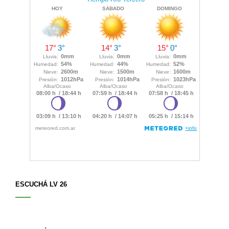
tarjetas
amarillas
ESCUCHÁ LV 26