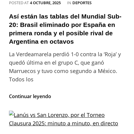
CATEGORIES
POSTED AT
4 OCTUBRE, 2025
IN
DEPORTES
Así están las tablas del Mundial Sub-
20: Brasil eliminado por España en
primera ronda y el posible rival de
Argentina en octavos
La Verdeamarela perdió 1-0 contra la ‘Roja’ y
quedó última en el grupo C, que ganó
Marruecos y tuvo como segundo a México.
Todos los
Así
Continuar leyendo
están
las
tablas
del
Mundial
Sub-