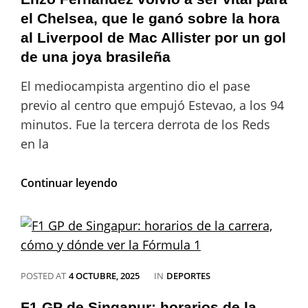
el Chelsea, que le ganó sobre la hora
al Liverpool de Mac Allister por un gol
de una joya brasileña
El mediocampista argentino dio el pase
previo al centro que empujó Estevao, a los 94
minutos. Fue la tercera derrota de los Reds
en la
Enzo
Continuar leyendo
Fernández
volvió
a
ser
vital
para
CATEGORIES
POSTED AT
4 OCTUBRE, 2025
IN
DEPORTES
el
Chelsea,
F1 GP de Singapur: horarios de la