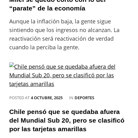
2025:
minuto
“parate” de la economía
a
minuto,
Aunque la inflación baja, la gente sigue
en
sintiendo que los ingresos no alcanzan. La
directo
reactivación será reactivación de verdad
cuando la perciba la gente.
CATEGORIES
POSTED AT
4 OCTUBRE, 2025
IN
DEPORTES
Chile pensó que se quedaba afuera
del Mundial Sub 20, pero se clasificó
por las tarjetas amarillas