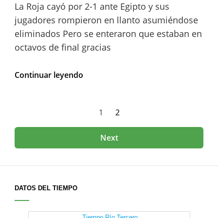
La Roja cayó por 2-1 ante Egipto y sus
jugadores rompieron en llanto asumiéndose
eliminados Pero se enteraron que estaban en
octavos de final gracias
Chile
Continuar leyendo
pensó
que
se
Paginación
Page
Page
1
2
quedaba
afuera
de
del
Next
Mundial
entradas
Sub
20,
pero
se
DATOS DEL TIEMPO
clasificó
por
las