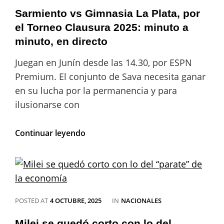
hoy
por
Sarmiento vs Gimnasia La Plata, por
la
el Torneo Clausura 2025: minuto a
MLS:
minuto, en directo
a
qué
Juegan en Junín desde las 14.30, por ESPN
hora
y
Premium. El conjunto de Sava necesita ganar
cómo
en su lucha por la permanencia y para
ver
ilusionarse con
el
partido
por
Sarmiento
Continuar leyendo
TV
vs
Gimnasia
La
Plata,
por
el
CATEGORIES
POSTED AT
4 OCTUBRE, 2025
IN
NACIONALES
Torneo
Clausura
Milei se quedó corto con lo del