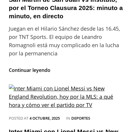
ver
por el Torneo Clausura 2025: minuto a
la
minuto, en directo
Fórmula
1
Juegan en el Hilario Sánchez desde las 16.45,
por TNT Sports. El equipo de Leandro
Romagnoli está muy complicado en la lucha
por la permanencia
San
Continuar leyendo
Martín
de
San
Juan
vs
Instituto,
por
el
CATEGORIES
POSTED AT
4 OCTUBRE, 2025
IN
DEPORTES
Torneo
Clausura
Inter Miami con Lionel Messi vs New