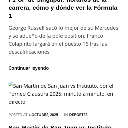
que
le
carrera, cómo y dónde ver la Fórmula
ganó
1
sobre
la
George Russell sacó lo mejor de su Mercedes
hora
y se adueñó de la pole position. Franco
al
Liverpool
Colapinto largará en el puesto 16 tras las
de
descalificaciones
Mac
Allister
por
F1
Continuar leyendo
un
GP
gol
de
de
Singapur:
una
horarios
joya
de
brasileña
la
carrera,
cómo
CATEGORIES
POSTED AT
4 OCTUBRE, 2025
IN
DEPORTES
y
dónde
San Martín de San Juan vs Instituto,