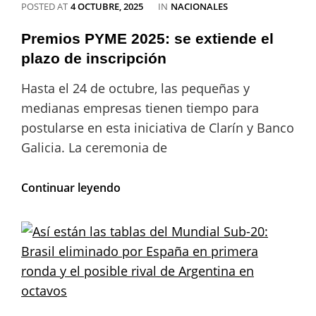
CATEGORIES
POSTED AT
4 OCTUBRE, 2025
IN
NACIONALES
en
los
Premios PYME 2025: se extiende el
clásicos
con
plazo de inscripción
River
después
Hasta el 24 de octubre, las pequeñas y
del
medianas empresas tienen tiempo para
triunfo
postularse en esta iniciativa de Clarín y Banco
ante
Racing
Galicia. La ceremonia de
por
la
Premios
Continuar leyendo
Copa
PYME
Argentina
2025:
se
extiende
el
plazo
de
inscripción