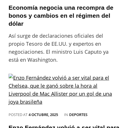
2025:
Economía negocia una recompra de
minuto
a
bonos y cambios en el régimen del
minuto,
dólar
en
directo
Así surge de declaraciones oficiales del
propio Tesoro de EE.UU. y expertos en
negociaciones. El ministro Luis Caputo ya
está en Washington.
CATEGORIES
POSTED AT
4 OCTUBRE, 2025
IN
DEPORTES
Enzo Fernández volvió a ser vital para