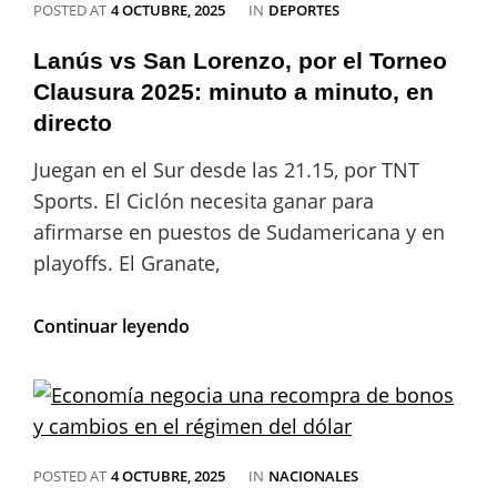
CATEGORIES
POSTED AT
4 OCTUBRE, 2025
IN
DEPORTES
20:
Brasil
Lanús vs San Lorenzo, por el Torneo
eliminado
por
Clausura 2025: minuto a minuto, en
España
directo
en
primera
Juegan en el Sur desde las 21.15, por TNT
ronda
Sports. El Ciclón necesita ganar para
y
el
afirmarse en puestos de Sudamericana y en
posible
playoffs. El Granate,
rival
de
Argentina
Lanús
Continuar leyendo
en
vs
octavos
San
Lorenzo,
por
el
Torneo
CATEGORIES
POSTED AT
4 OCTUBRE, 2025
IN
NACIONALES
Clausura