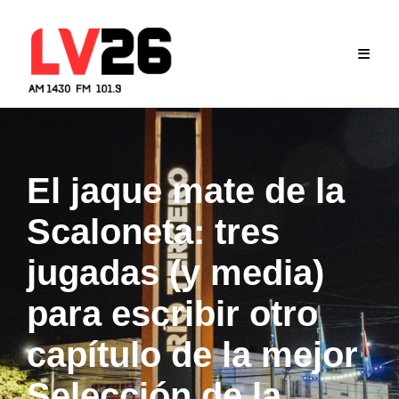
Skip
to
content
El jaque mate de la
Scaloneta: tres
jugadas (y media)
para escribir otro
capítulo de la mejor
Selección de la